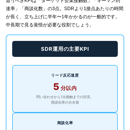
追うべきKPIは「ターゲット企業接触数」「キーマン到
達率」「商談化数」の3点。SDRより1接点あたりの時間
が長く、立ち上げに半年〜1年かかるのが一般的です。
中長期で見る覚悟が必要な役割でしょう。
SDR運用の主要KPI
リード反応速度
5
分以内
問い合わせから1次接触までの目安。
商談化率の分水嶺
商談化率