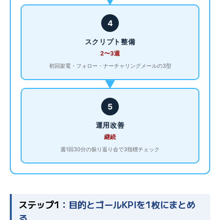
▶
4
スクリプト整備
2〜3週
初回架電・フォロー・ナーチャリングメールの3型
▶
5
運用改善
継続
週1回30分の振り返り会で3指標チェック
ステップ1
：目的とゴールKPIを1枚にまとめ
る