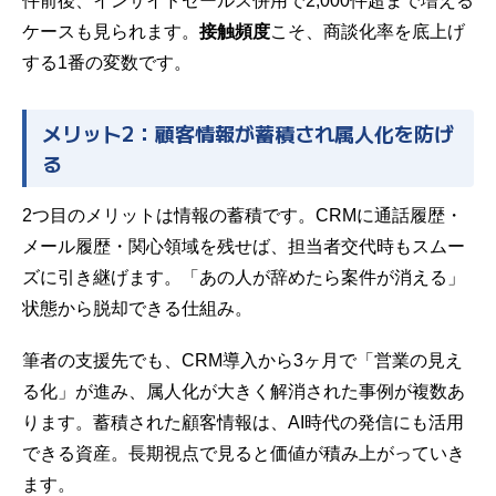
件前後、インサイドセールス併用で2,000件超まで増える
ケースも見られます。
接触頻度
こそ、商談化率を底上げ
する1番の変数です。
メリット2：顧客情報が蓄積され属人化を防げ
る
2つ目のメリットは情報の蓄積です。CRMに通話履歴・
メール履歴・関心領域を残せば、担当者交代時もスムー
ズに引き継げます。「あの人が辞めたら案件が消える」
状態から脱却できる仕組み。
筆者の支援先でも、CRM導入から3ヶ月で「営業の見え
る化」が進み、属人化が大きく解消された事例が複数あ
ります。蓄積された顧客情報は、AI時代の発信にも活用
できる資産。長期視点で見ると価値が積み上がっていき
ます。