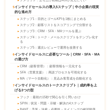
デメリット：立ち上げ初期はROIが見えにくい
►
インサイドセールスの導入5ステップ｜中小企業の現実
5
的な進め方
ステップ1：目的とゴールKPIを1枚にまとめる
►
ステップ2：顧客リストをスコアリングで分類する
►
ステップ3：CRM・SFA・MAツールを選ぶ
►
ステップ4：トーク・メールスクリプトをテンプレ化す
►
る
ステップ5：週次レビューで運用を改善する
►
インサイドセールスに必要なツール｜CRM・SFA・MA
6
の選び方
CRM（顧客管理）：顧客情報を一元化する
►
SFA（営業支援）：商談プロセスを可視化する
►
MA（マーケ自動化）：見込み客育成を自動化する
►
インサイドセールスのトークスクリプト｜成約率を上
7
げる3つの型
フック：最初の15秒で関心を引く問いかけ
►
SPIN：状況・問題・示唆・解決の4ステップ
►
BANT：予算・決裁・必要性・タイミングの確認順序
►