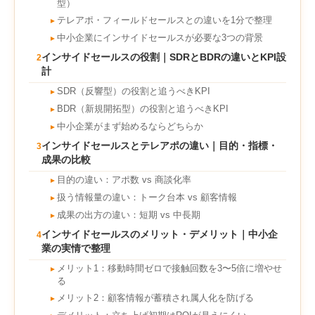
型）
テレアポ・フィールドセールスとの違いを1分で整理
►
中小企業にインサイドセールスが必要な3つの背景
►
インサイドセールスの役割｜SDRとBDRの違いとKPI設
2
計
SDR（反響型）の役割と追うべきKPI
►
BDR（新規開拓型）の役割と追うべきKPI
►
中小企業がまず始めるならどちらか
►
インサイドセールスとテレアポの違い｜目的・指標・
3
成果の比較
目的の違い：アポ数 vs 商談化率
►
扱う情報量の違い：トーク台本 vs 顧客情報
►
成果の出方の違い：短期 vs 中長期
►
インサイドセールスのメリット・デメリット｜中小企
4
業の実情で整理
メリット1：移動時間ゼロで接触回数を3〜5倍に増やせ
►
る
メリット2：顧客情報が蓄積され属人化を防げる
►