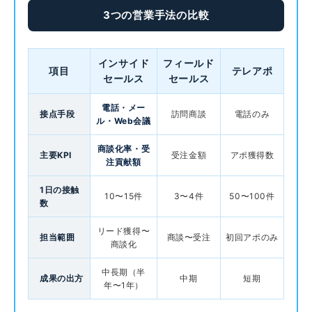
3つの営業手法の比較
インサイド
フィールド
項目
テレアポ
セールス
セールス
電話・メー
接点手段
訪問商談
電話のみ
ル・Web会議
商談化率・受
主要KPI
受注金額
アポ獲得数
注貢献額
1日の接触
10〜15件
3〜4件
50〜100件
数
リード獲得〜
担当範囲
商談〜受注
初回アポのみ
商談化
中長期（半
成果の出方
中期
短期
年〜1年）