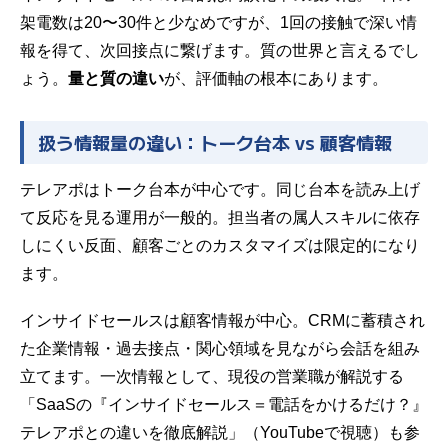
架電数は20〜30件と少なめですが、1回の接触で深い情
報を得て、次回接点に繋げます。質の世界と言えるでし
ょう。
量と質の違い
が、評価軸の根本にあります。
扱う情報量の違い：トーク台本 vs 顧客情報
テレアポはトーク台本が中心です。同じ台本を読み上げ
て反応を見る運用が一般的。担当者の属人スキルに依存
しにくい反面、顧客ごとのカスタマイズは限定的になり
ます。
インサイドセールスは顧客情報が中心。CRMに蓄積され
た企業情報・過去接点・関心領域を見ながら会話を組み
立てます。一次情報として、現役の営業職が解説する
「SaaSの『インサイドセールス＝電話をかけるだけ？』
テレアポとの違いを徹底解説」（
YouTubeで視聴
）も参