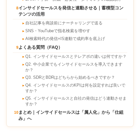
インサイドセールスを発信と連動させる｜蓄積型コン
8
テンツの活用
自社記事を商談前にナーチャリングで送る
►
SNS・YouTubeで指名検索を増やす
►
AI検索時代の発信×IS連動で成約率を底上げ
►
よくある質問（FAQ）
9
Q1. インサイドセールスとテレアポの違いは何ですか？
►
Q2. 中小企業でもインサイドセールスを導入できます
►
か？
Q3. SDRとBDRはどちらから始めるべきですか？
►
Q4. インサイドセールスのKPIは何を設定すれば良いで
►
すか？
Q5. インサイドセールスと自社の発信はどう連動させま
►
すか？
まとめ｜インサイドセールスは「属人化」から「仕組
10
み」へ