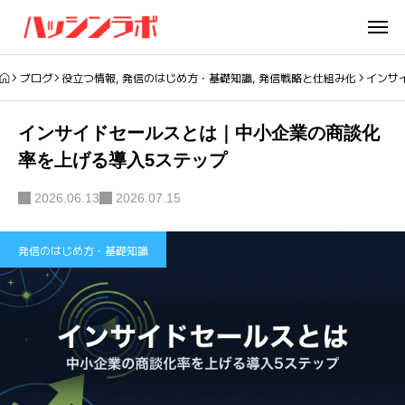
ブログ
役立つ情報
,
発信のはじめ方・基礎知識
,
発信戦略と仕組み化
インサ
インサイドセールスとは｜中小企業の商談化
率を上げる導入5ステップ
2026.06.13
2026.07.15
発信のはじめ方・基礎知識