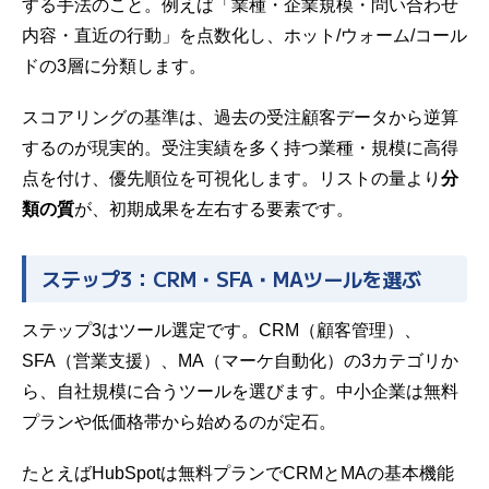
する手法のこと。例えば「業種・企業規模・問い合わせ
内容・直近の行動」を点数化し、ホット/ウォーム/コール
ドの3層に分類します。
スコアリングの基準は、過去の受注顧客データから逆算
するのが現実的。受注実績を多く持つ業種・規模に高得
点を付け、優先順位を可視化します。リストの量より
分
類の質
が、初期成果を左右する要素です。
ステップ3：CRM・SFA・MAツールを選ぶ
ステップ3はツール選定です。CRM（顧客管理）、
SFA（営業支援）、MA（マーケ自動化）の3カテゴリか
ら、自社規模に合うツールを選びます。中小企業は無料
プランや低価格帯から始めるのが定石。
たとえばHubSpotは無料プランでCRMとMAの基本機能