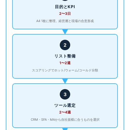
目的とKPI
2〜3日
A4 1枚に整理。経営層と現場の合意形成
▶
2
リスト整備
1〜2週
スコアリングでホット/ウォーム/コールド分類
▶
3
ツール選定
2〜4週
CRM・SFA・MAから自社規模に合うものを選択