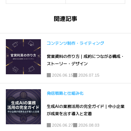
イド｜中
｜検索流
小企業が
入を資産
関連記事
成果を出
に変える
す導入と
進め方
定着
コンテンツ制作・ライティング
営業資料の作り方｜成約につながる構成・
ストーリー・デザイン
2026.06.15
2026.07.15
発信戦略と仕組み化
生成AIの業務活用の完全ガイド｜中小企業
が成果を出す導入と定着
2026.06.27
2026.08.03