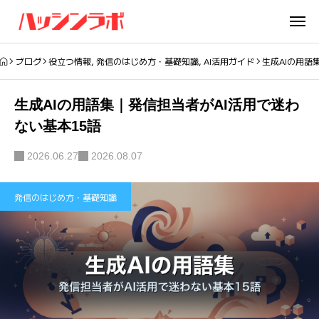
ブログ
役立つ情報
,
発信のはじめ方・基礎知識
,
AI活用ガイド
生成AIの用語
生成AIの用語集｜発信担当者がAI活用で迷わ
ない基本15語
2026.06.27
2026.08.07
発信のはじめ方・基礎知識