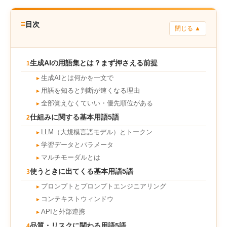
≡
目次
閉じる ▲
生成AIの用語集とは？まず押さえる前提
1
生成AIとは何かを一文で
►
用語を知ると判断が速くなる理由
►
全部覚えなくていい・優先順位がある
►
仕組みに関する基本用語5語
2
LLM（大規模言語モデル）とトークン
►
学習データとパラメータ
►
マルチモーダルとは
►
使うときに出てくる基本用語5語
3
プロンプトとプロンプトエンジニアリング
►
コンテキストウィンドウ
►
APIと外部連携
►
品質・リスクに関わる用語5語
4