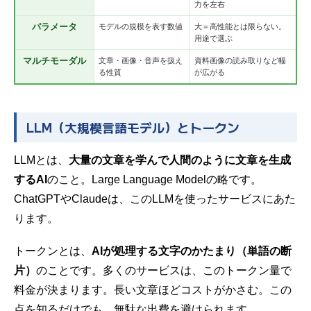
力を左右
パラメータ
モデルの規模を表す数値
大＝高性能とは限らない。
用途で選ぶ
マルチモーダル
文章・画像・音声を扱え
資料画像の読み取りなど幅
る性質
が広がる
LLM（大規模言語モデル）とトークン
LLMとは、
大量の文章を学んで人間のように文章を生成
するAI
のこと。Large Language Modelの略です。
ChatGPTやClaudeは、このLLMを使ったサービスにあた
ります。
トークンとは、
AIが処理する文字のかたまり（単語の断
片）
のことです。多くのサービスは、このトークン量で
料金が決まります。長い文章ほどコストがかさむ。この
点を知るだけでも、無駄な出費を避けられます。