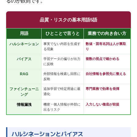
るのが鉄則です。
品質・リスクの基本用語5語
用語
ひとことで言うと
業務での向き合い方
ハルシネーション
事実でない内容を生成す
数値・固有名詞は人が裏取
る現象
り
バイアス
学習データの偏りが出力
複数の視点で確かめる
に反映
RAG
外部情報を検索し回答に
自社情報を参照先に整える
反映
ファインチューニ
追加学習で特定用途に最
専門業務で効果を発揮
適化
ング
情報漏洩
機密・個人情報が外部に
入力しない徹底が前提
出るリスク
ハルシネーションとバイアス