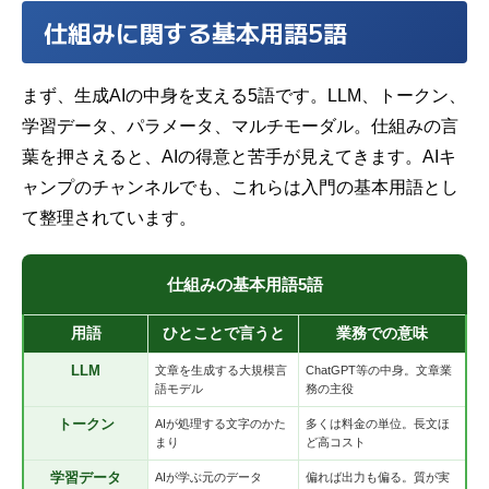
仕組みに関する基本用語5語
まず、生成AIの中身を支える5語です。LLM、トークン、
学習データ、パラメータ、マルチモーダル。仕組みの言
葉を押さえると、AIの得意と苦手が見えてきます。AIキ
ャンプのチャンネルでも、これらは入門の基本用語とし
て整理されています。
仕組みの基本用語5語
用語
ひとことで言うと
業務での意味
LLM
文章を生成する大規模言
ChatGPT等の中身。文章業
語モデル
務の主役
トークン
AIが処理する文字のかた
多くは料金の単位。長文ほ
まり
ど高コスト
学習データ
AIが学ぶ元のデータ
偏れば出力も偏る。質が実