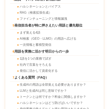
ハルシネーションとバイアス
►
RAG（検索拡張生成）
►
ファインチューニングと情報漏洩
►
発信担当者が特に押さえたい用語と優先順位
5
まず覚える4語
►
AI検索（GEO・LLMO）の用語へ広げる
►
一次情報と蓄積型発信
►
用語を実務に活かす明日からの一歩
6
1語を1つの業務で試す
►
社内で言葉をそろえる
►
発信に活かして資産化する
►
よくある質問（FAQ）
7
生成AIの用語は全部覚える必要がありますか？
►
LLMと生成AIは同じ意味ですか？
►
トークンとは何ですか？料金に関係しますか？
►
ハルシネーションはどう防げばいいですか？
►