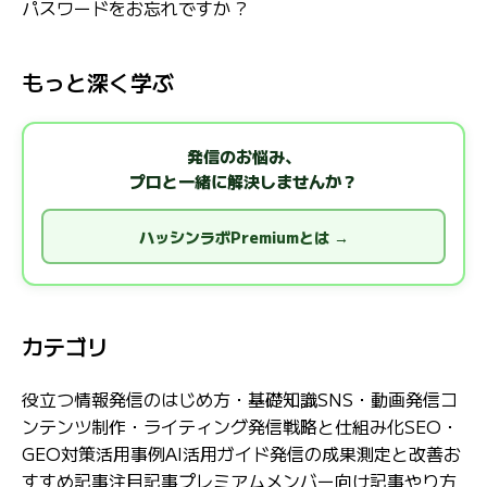
パスワードをお忘れですか ?
もっと深く学ぶ
発信のお悩み、
プロと一緒に解決しませんか？
ハッシンラボPremiumとは →
カテゴリ
役立つ情報
発信のはじめ方・基礎知識
SNS・動画発信
コ
ンテンツ制作・ライティング
発信戦略と仕組み化
SEO・
GEO対策
活用事例
AI活用ガイド
発信の成果測定と改善
お
すすめ記事
注目記事
プレミアムメンバー向け記事
やり方