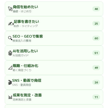
発信を始めたい
🚀
46
基礎・はじめ方
記事を書きたい
✍️
25
制作・ライティング
SEO・GEOで集客
🔍
60
検索流入の獲得
AIを活用したい
🤖
51
AI活用ガイド
戦略・仕組み化
📐
49
続く発信づくり
SNS・動画で発信
🎬
26
SNS・動画発信
成果を測定・改善
📊
11
効果測定と改善