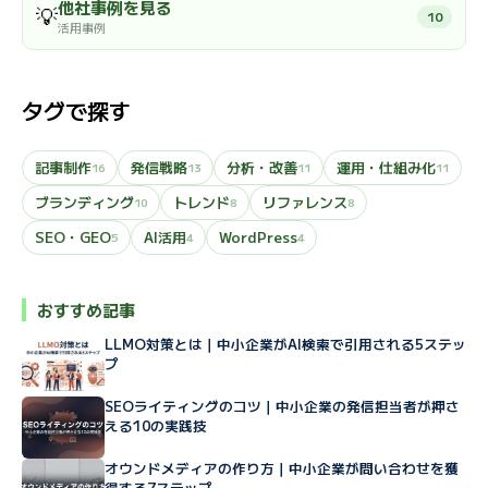
他社事例を見る
💡
10
活用事例
タグで探す
記事制作
発信戦略
分析・改善
運用・仕組み化
16
13
11
11
ブランディング
トレンド
リファレンス
10
8
8
SEO・GEO
AI活用
WordPress
5
4
4
おすすめ記事
LLMO対策とは｜中小企業がAI検索で引用される5ステッ
プ
SEOライティングのコツ｜中小企業の発信担当者が押さ
える10の実践技
オウンドメディアの作り方｜中小企業が問い合わせを獲
得する7ステップ