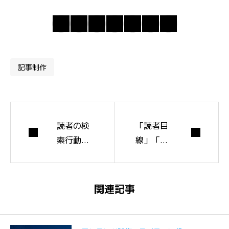
記事制作
読者の検
「読者目
索行動を
線」「SE
時系列で
O目線」
図解する
「自社目
カスタマ
線」で記
関連記事
ージャー
事を編集
ニーマッ
する3視
プの作り
点チェッ