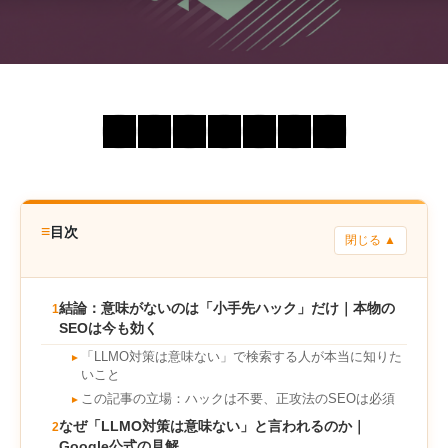
≡
目次
閉じる ▲
結論：意味がないのは「小手先ハック」だけ｜本物の
1
SEOは今も効く
「LLMO対策は意味ない」で検索する人が本当に知りた
►
いこと
この記事の立場：ハックは不要、正攻法のSEOは必須
►
なぜ「LLMO対策は意味ない」と言われるのか｜
2
Google公式の見解