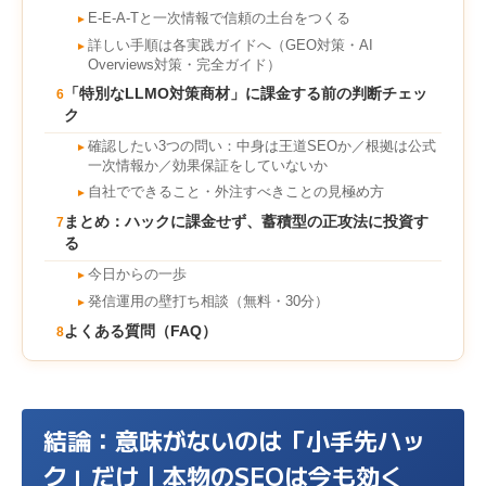
E-E-A-Tと一次情報で信頼の土台をつくる
►
詳しい手順は各実践ガイドへ（GEO対策・AI
►
Overviews対策・完全ガイド）
「特別なLLMO対策商材」に課金する前の判断チェッ
6
ク
確認したい3つの問い：中身は王道SEOか／根拠は公式
►
一次情報か／効果保証をしていないか
自社でできること・外注すべきことの見極め方
►
まとめ：ハックに課金せず、蓄積型の正攻法に投資す
7
る
今日からの一歩
►
発信運用の壁打ち相談（無料・30分）
►
よくある質問（FAQ）
8
結論：意味がないのは「小手先ハッ
ク」だけ｜本物のSEOは今も効く