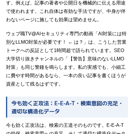
す。例えば、記事の著者や公開日を機械的に伝える用途
で使われます。これ自体は有効な手法ですが、中身が伴
わないページに施しても効果は望めません。
ウェブ職TV@AIセキュリティ専門の動画「AI対策には特
別なLLMO対策が必要です！ ← は？」は、こうした営業
トークへの反証として1時間超で語られています。SEO
大学切り抜きチャンネルの「【警告】意味のないLLMO
対策」も同じ警鐘を鳴らします。私の実感でも、小細工
に費やす時間があるなら、一本の良い記事を書くほうが
資産として残るはずです。
今も効く正攻法：E-E-A-T・検索意図の充足・
適切な構造化データ
今も効く正攻法は、検索の王道そのものです。E-E-A-T
の担保、検索意図への充足、そして適切な構造化データ