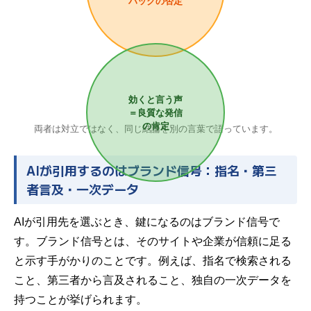
ハックの否定
効くと言う声
＝良質な発信
の肯定
両者は対立ではなく、同じ結論を別の言葉で語っています。
AIが引用するのはブランド信号：指名・第三
者言及・一次データ
AIが引用先を選ぶとき、鍵になるのはブランド信号で
す。ブランド信号とは、そのサイトや企業が信頼に足る
と示す手がかりのことです。例えば、指名で検索される
こと、第三者から言及されること、独自の一次データを
持つことが挙げられます。