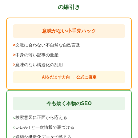
の線引き
意味がない小手先ハック
×
文脈に合わない不自然な自己言及
×
中身の薄い記事の量産
×
意味のない構造化の乱用
AIをだます方向 → 公式に否定
今も効く本物のSEO
○
検索意図に正面から応える
○
E-E-A-Tと一次情報で裏づける
○
適切な
構造化データ
で整える