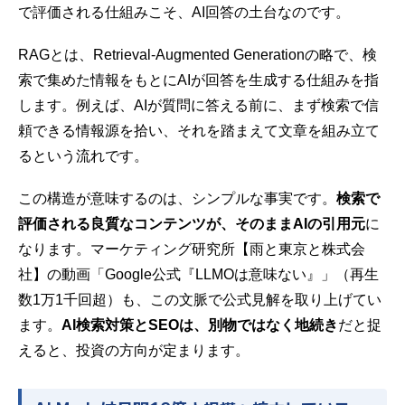
で評価される仕組みこそ、AI回答の土台なのです。
RAGとは、Retrieval-Augmented Generationの略で、検
索で集めた情報をもとにAIが回答を生成する仕組みを指
します。例えば、AIが質問に答える前に、まず検索で信
頼できる情報源を拾い、それを踏まえて文章を組み立て
るという流れです。
この構造が意味するのは、シンプルな事実です。
検索で
評価される良質なコンテンツが、そのままAIの引用元
に
なります。マーケティング研究所【雨と東京と株式会
社】の動画「Google公式『LLMOは意味ない』」（再生
数1万1千回超）も、この文脈で公式見解を取り上げてい
ます。
AI検索対策とSEOは、別物ではなく地続き
だと捉
えると、投資の方向が定まります。