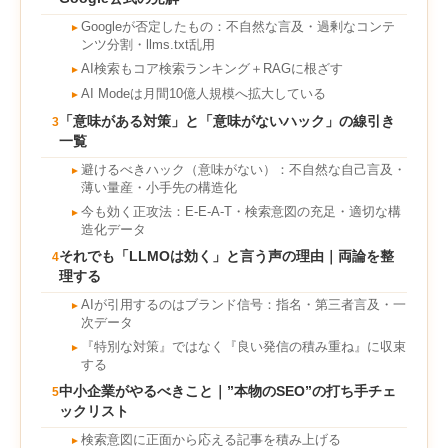
Googleが否定したもの：不自然な言及・過剰なコンテ
►
ンツ分割・llms.txt乱用
AI検索もコア検索ランキング＋RAGに根ざす
►
AI Modeは月間10億人規模へ拡大している
►
「意味がある対策」と「意味がないハック」の線引き
3
一覧
避けるべきハック（意味がない）：不自然な自己言及・
►
薄い量産・小手先の構造化
今も効く正攻法：E-E-A-T・検索意図の充足・適切な構
►
造化データ
それでも「LLMOは効く」と言う声の理由｜両論を整
4
理する
AIが引用するのはブランド信号：指名・第三者言及・一
►
次データ
『特別な対策』ではなく『良い発信の積み重ね』に収束
►
する
中小企業がやるべきこと｜”本物のSEO”の打ち手チェ
5
ックリスト
検索意図に正面から応える記事を積み上げる
►