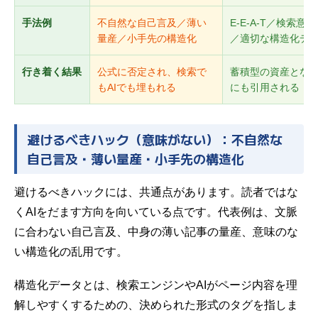
手法例
不自然な自己言及／薄い
E-E-A-T／検索意
量産／小手先の構造化
／適切な構造化デ
行き着く結果
公式に否定され、検索で
蓄積型の資産となり
もAIでも埋もれる
にも引用される
避けるべきハック（意味がない）：不自然な
自己言及・薄い量産・小手先の構造化
避けるべきハックには、共通点があります。読者ではな
くAIをだます方向を向いている点です。代表例は、文脈
に合わない自己言及、中身の薄い記事の量産、意味のな
い構造化の乱用です。
構造化データとは、検索エンジンやAIがページ内容を理
解しやすくするための、決められた形式のタグを指しま