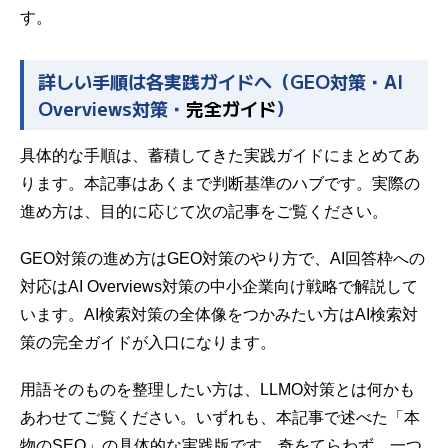
す。
詳しい手順は各実践ガイドへ（GEO対策・AI
Overviews対策・
完全ガイド
）
具体的な手順は、蓄積してきた実践ガイドにまとめてあ
ります。本記事はあくまで判断基準のハブです。実際の
進め方は、目的に応じて次の記事をご覧ください。
GEO対策の進め方は
GEO対策のやり方
で、AI回答枠への
対応は
AI Overviews対策の中小企業向け戦略
で解説して
います。AI検索対策の全体像をつかみたい方は
AI検索対
策の完全ガイド
が入口になります。
用語そのものを整理したい方は、
LLMO対策とは何か
も
あわせてご覧ください。いずれも、本記事で述べた「本
物のSEO」の具体的な実践版です。奇をてらわず、一つ