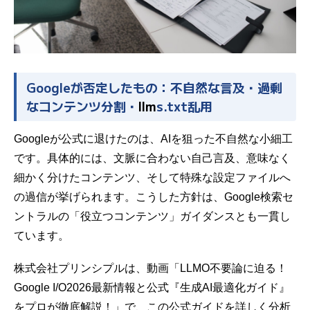
Googleが否定したもの：不自然な言及・過剰
なコンテンツ分割・
llm
s.txt乱用
Googleが公式に退けたのは、AIを狙った不自然な小細工
です。具体的には、文脈に合わない自己言及、意味なく
細かく分けたコンテンツ、そして特殊な設定ファイルへ
の過信が挙げられます。こうした方針は、
Google検索セ
ントラルの「役立つコンテンツ」ガイダンス
とも一貫し
ています。
株式会社プリンシプルは、動画「LLMO不要論に迫る！
Google I/O2026最新情報と公式『生成AI最適化ガイド』
をプロが徹底解説！」で、この公式ガイドを詳しく分析