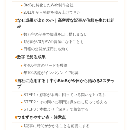
BtoBに特化したWeb制作会社
►
2011年から発信を積み上げてきた
►
なぜ成果が出たのか｜高密度な記事が信頼を生む仕組
3
み
数万字の記事で知識を出し惜しまない
►
1記事が70万PVの資産になることも
►
日報の公開が採用にも効く
►
数字で見る成果
4
年400件超のリードを獲得
►
年100名超がインバウンドで応募
►
自社に応用する｜中小BtoBが今日から始める3ステッ
5
プ
STEP1：顧客が本当に困っている問いを1つ選ぶ
►
STEP2：その問いに専門知識を出し切って答える
►
STEP3：本数より「深さ」で勝負する
►
つまずきやすい点・注意点
6
1記事に時間がかかることを前提にする
►