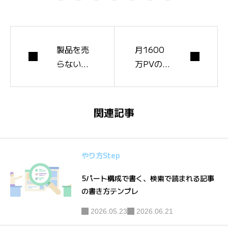
製品を売
月1600
らないメ
万PVのメ
ディア
ディア型
「サイボ
EC「北
ウズ式」
欧、暮ら
関連記事
が採用ブ
しの道具
ランディ
店」の事
ングを変
例｜価格
やり方Step
えた事例
競争を避
｜中小企
ける世界
5パート構成で書く、検索で読まれる記事
の書き方テンプレ
業の共感
観の作り
発信
方
2026.05.23
2026.06.21