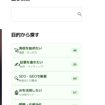
検
索
対
象
:
目的から探す
発信を始めたい
🚀
46
基礎・はじめ方
記事を書きたい
✍️
25
制作・ライティング
SEO・GEOで集客
🔍
60
検索流入の獲得
AIを活用したい
🤖
51
AI活用ガイド
戦略・仕組み化