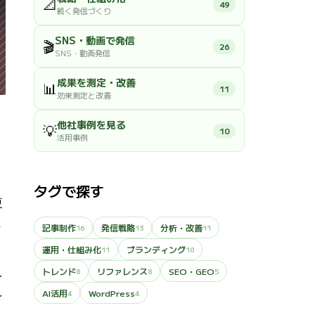
📐
49
続く発信づくり
SNS・動画で発信
🎬
26
SNS・動画発信
成果を測定・改善
📊
11
効果測定と改善
他社事例を見る
💡
10
活用事例
タグで探す
更
ま
記事制作
発信戦略
分析・改善
16
13
11
運用・仕組み化
ブランディング
11
10
トレンド
リファレンス
SEO・GEO
8
8
5
を
AI活用
WordPress
4
4
を