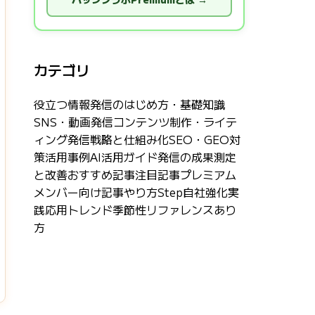
カテゴリ
役立つ情報
発信のはじめ方・基礎知識
SNS・動画発信
コンテンツ制作・ライテ
ィング
発信戦略と仕組み化
SEO・GEO対
策
活用事例
AI活用ガイド
発信の成果測定
と改善
おすすめ記事
注目記事
プレミアム
メンバー向け記事
やり方Step
自社強化
実
践応用
トレンド
季節性
リファレンス
あり
方