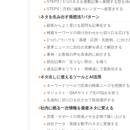
STEP3｜1つのネタを複数記事へ展開する型を決
►
STEP4｜月初に編集カレンダーへ仮置きする
►
ネタを生み出す発想法7パターン
3
顧客からよく受ける質問を記事化する
►
検索キーワードの掛け合わせから切り口を広げる
►
1つのノウハウを「基礎・応用・失敗例」に分け
►
業界ニュースに自社の見解を添えて解説する
►
事例・お客様の声を具体的に紹介する
►
競合記事の「足りない部分」を補う
►
過去記事をリライト・再構成して最新化する
►
ネタ出しに使えるツールとAI活用
4
キーワードツールで読者の検索ニーズを把握する
►
サジェスト・Q&Aサイトで生の悩みを拾う
►
生成AIに切り口を出させて取捨選択する
►
社内に眠る一次情報を資産ネタに変える
5
営業・サポートの現場メモを定例で吸い上げる
►
自社データ・実績を数字のネタに変換する
►