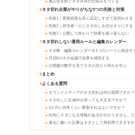
属人化を防ぐネタ共有の仕組みをつくる
►
ネタ切れ企業がやりがちな3つの失敗と対策
6
失敗1｜更新頻度を高く設定しすぎて息切れする
►
失敗2｜担当者一人にネタ出しを任せきりにする
►
失敗3｜公開して終わりで効果を振り返らない
►
ネタ切れしない運用ルールと編集カレンダー
7
ネタ帳・編集カレンダーを1つのシートに統合す
►
月1回のネタ会議で在庫を補充する
►
公開後の数字を見てネタの当たり外れを学ぶ
►
まとめ
8
よくある質問
9
オウンドメディアのネタ切れは何が原因ですか？
►
ネタ出しに生成AIを使っても大丈夫ですか？
►
1か月に何本くらい更新すればよいですか？
►
社内にネタになる情報があるか分かりません。ど
►
過去に書いた記事はネタとして再利用できますか
►