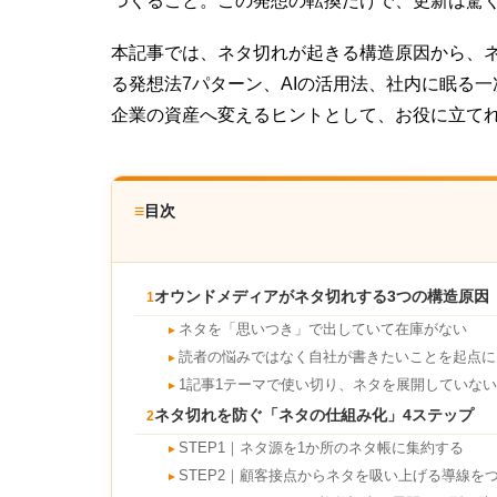
つくること。この発想の転換だけで、更新は驚
本記事では、ネタ切れが起きる構造原因から、
る発想法7パターン、AIの活用法、社内に眠る
企業の資産へ変えるヒントとして、お役に立て
≡
目次
オウンドメディアがネタ切れする3つの構造原因
1
ネタを「思いつき」で出していて在庫がない
►
読者の悩みではなく自社が書きたいことを起点に
►
1記事1テーマで使い切り、ネタを展開していない
►
ネタ切れを防ぐ「ネタの仕組み化」4ステップ
2
STEP1｜ネタ源を1か所のネタ帳に集約する
►
STEP2｜顧客接点からネタを吸い上げる導線を
►