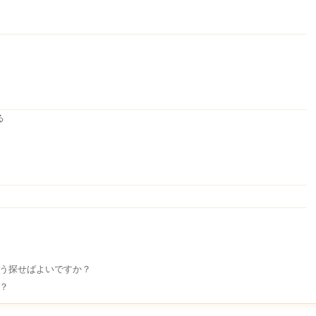
る
う探せばよいですか？
？