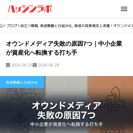
ブログ
役立つ情報
,
発信戦略と仕組み化
,
発信の成果測定と改善
オウンドメ
オウンドメディア失敗の原因7つ｜中小企業
が資産化へ転換する打ち手
2026.06.25
2026.06.28
発信戦略と仕組み化