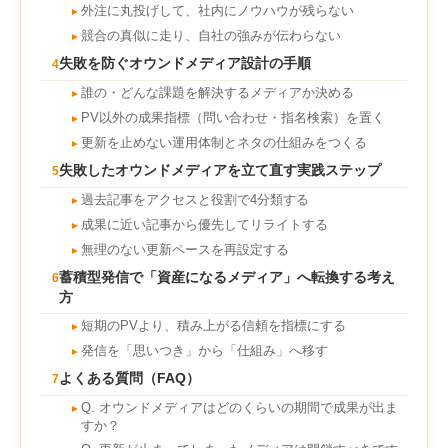
外注に丸投げして、社内にノウハウが残らない
►
競合の真似に走り、自社の強みが伝わらない
►
失敗を防ぐオウンドメディア設計の手順
4
誰の・どんな課題を解決するメディアか決める
►
PV以外の成果指標（問い合わせ・指名検索）を置く
►
更新を止めない運用体制とネタの仕組みをつくる
►
失敗したオウンドメディアを立て直す実践ステップ
5
過去記事をアクセスと役割で4分類する
►
成果に近い記事から優先してリライトする
►
無理のない更新ペースを再設定する
►
蓄積型発信で「資産になるメディア」へ転換する考え
6
方
短期のPVより、積み上がる信頼を指標にする
►
発信を「思いつき」から「仕組み」へ移す
►
よくある質問（FAQ）
7
Q. オウンドメディアはどのくらいの期間で成果が出ま
►
すか？