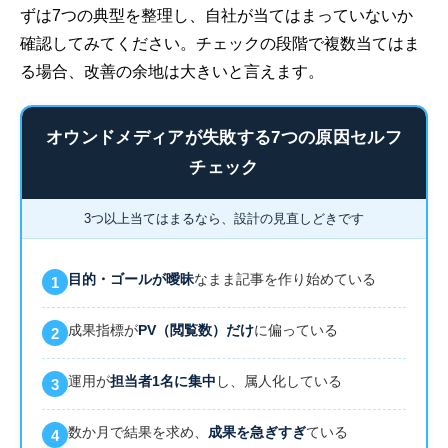
ずは7つの典型を整理し、自社が当てはまっていないか
確認してみてください。チェックの段階で複数当てはま
る場合、改善の余地は大きいと言えます。
オウンドメディアが失敗する7つの原因セルフ
チェック
3つ以上当てはまるなら、設計の見直しどきです
目的・ゴールが曖昧
なまま記事を作り始めている
1
成果指標が
PV（閲覧数）だけ
に偏っている
2
運用が
担当者1名に集中
し、属人化している
3
数か月で結果を求め、
成果を急ぎすぎ
ている
4