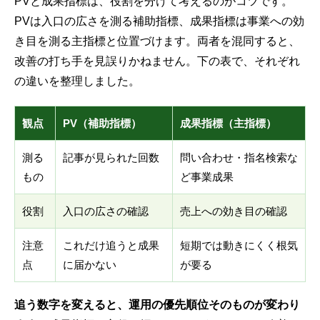
PVと成果指標は、役割を分けて考えるのがコツです。
PVは入口の広さを測る補助指標、成果指標は事業への効
き目を測る主指標と位置づけます。両者を混同すると、
改善の打ち手を見誤りかねません。下の表で、それぞれ
の違いを整理しました。
観点
PV（補助指標）
成果指標（主指標）
測る
記事が見られた回数
問い合わせ・指名検索な
もの
ど事業成果
役割
入口の広さの確認
売上への効き目の確認
注意
これだけ追うと成果
短期では動きにくく根気
点
に届かない
が要る
追う数字を変えると、運用の優先順位そのものが変わり