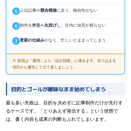
上位記事の
競合模倣
に走り、独自性がない
5
制作を
外注へ丸投げ
し、社内に知見が残らない
6
更新の仕組み
がなく、忙しいと止まってしまう
7
※ 原因は「運用」より「設計段階」に潜みます。当てはまる
項目から優先して立て直しましょう。
目的とゴールが曖昧なまま始めてしまう
最も多い失敗は、目的を決めずに記事制作だけが先行す
るケースです。「とりあえず発信する」という状態で
は、書く内容も成果の判断もぶれてしまいます。