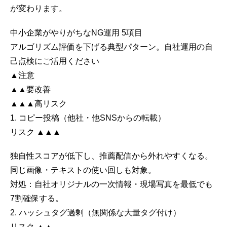
が変わります。
中小企業がやりがちなNG運用 5項目
アルゴリズム評価を下げる典型パターン。自社運用の自
己点検にご活用ください
▲
注意
▲▲
要改善
▲▲▲
高リスク
1. コピー投稿（他社・他SNSからの転載）
リスク ▲▲▲
独自性スコアが低下し、推薦配信から外れやすくなる。
同じ画像・テキストの使い回しも対象。
対処：
自社オリジナルの一次情報・現場写真を最低でも
7割確保する。
2. ハッシュタグ過剰（無関係な大量タグ付け）
リスク ▲▲