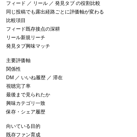
フィード ／ リール ／ 発見タブ の役割比較
同じ投稿でも露出経路ごとに評価軸が変わる
比較項目
フィード
既存接点の深耕
リール
新規リーチ
発見タブ
興味マッチ
主要評価軸
関係性
DM ／ いいね履歴 ／ 滞在
視聴完了率
最後まで見られたか
興味カテゴリ一致
保存・シェア履歴
向いている目的
既存ファン育成