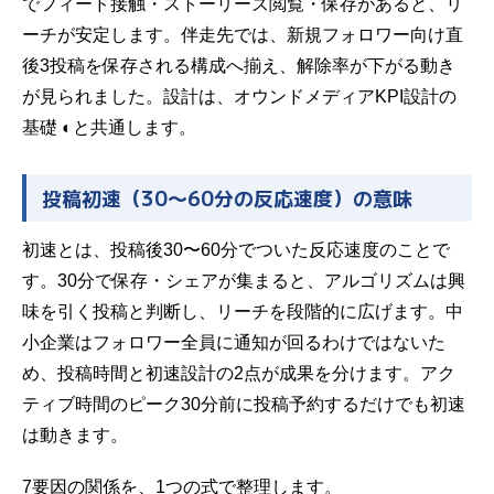
でフィード接触・ストーリーズ閲覧・保存があると、リ
ーチが安定します。伴走先では、新規フォロワー向け直
後3投稿を保存される構成へ揃え、解除率が下がる動き
が見られました。設計は、
オウンドメディアKPI設計の
基礎 ◐
と共通します。
投稿初速（30〜60分の反応速度）の意味
初速とは、投稿後30〜60分でついた反応速度のことで
す。30分で保存・シェアが集まると、アルゴリズムは興
味を引く投稿と判断し、リーチを段階的に広げます。中
小企業はフォロワー全員に通知が回るわけではないた
め、投稿時間と初速設計の2点が成果を分けます。アク
ティブ時間のピーク30分前に投稿予約するだけでも初速
は動きます。
7要因の関係を、1つの式で整理します。