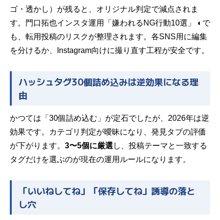
ゴ・透かし）が残ると、オリジナル判定で減点されま
す。
門口拓也インスタ運用「嫌われるNG行動10選」 ◐
で
も、転用投稿のリスクが整理されます。各SNS用に編集
を分けるか、Instagram向けに撮り直す工程が安全です。
ハッシュタグ30個詰め込みは逆効果になる理
由
かつては「30個詰め込む」が定石でしたが、2026年は逆
効果です。カテゴリ判定が曖昧になり、発見タブの評価
が下がります。
3〜5個に厳選
し、投稿テーマと一致する
タグだけを選ぶのが現在の運用ルールになります。
「いいねしてね」「保存してね」誘導の落と
し穴