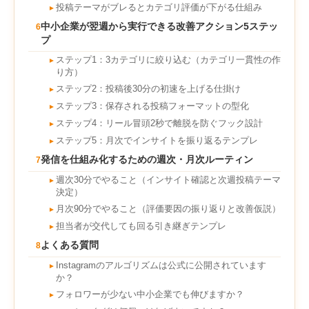
投稿テーマがブレるとカテゴリ評価が下がる仕組み
►
中小企業が翌週から実行できる改善アクション5ステッ
6
プ
ステップ1：3カテゴリに絞り込む（カテゴリ一貫性の作
►
り方）
ステップ2：投稿後30分の初速を上げる仕掛け
►
ステップ3：保存される投稿フォーマットの型化
►
ステップ4：リール冒頭2秒で離脱を防ぐフック設計
►
ステップ5：月次でインサイトを振り返るテンプレ
►
発信を仕組み化するための週次・月次ルーティン
7
週次30分でやること（インサイト確認と次週投稿テーマ
►
決定）
月次90分でやること（評価要因の振り返りと改善仮説）
►
担当者が交代しても回る引き継ぎテンプレ
►
よくある質問
8
Instagramのアルゴリズムは公式に公開されています
►
か？
フォロワーが少ない中小企業でも伸びますか？
►