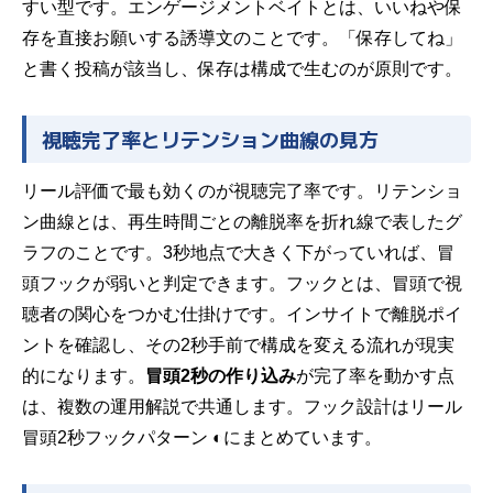
すい型です。エンゲージメントベイトとは、いいねや保
存を直接お願いする誘導文のことです。「保存してね」
と書く投稿が該当し、保存は構成で生むのが原則です。
視聴完了率とリテンション曲線の見方
リール評価で最も効くのが視聴完了率です。リテンショ
ン曲線とは、再生時間ごとの離脱率を折れ線で表したグ
ラフのことです。3秒地点で大きく下がっていれば、冒
頭フックが弱いと判定できます。フックとは、冒頭で視
聴者の関心をつかむ仕掛けです。インサイトで離脱ポイ
ントを確認し、その2秒手前で構成を変える流れが現実
的になります。
冒頭2秒の作り込み
が完了率を動かす点
は、複数の運用解説で共通します。フック設計はリール
冒頭2秒フックパターン ◐にまとめています。