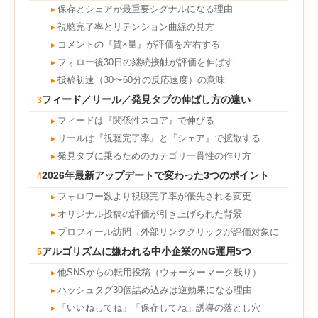
保存とシェアが最重要シグナルになる理由
►
視聴完了率とリテンション曲線の見方
►
コメントの『質×量』が評価を左右する
►
フォロー後30日の継続接触が評価を伸ばす
►
投稿初速（30〜60分の反応速度）の意味
►
フィード／リール／発見タブの伸ばし方の違い
3
フィードは『関係性スコア』で伸びる
►
リールは『視聴完了率』と『シェア』で拡散する
►
発見タブに乗るためのカテゴリ一貫性の作り方
►
2026年最新アップデートで変わった3つのポイント
4
フォロワー数より視聴完了率が優先される変更
►
オリジナル投稿の評価が引き上げられた背景
►
プロフィール訪問→外部リンククリックが評価対象に
►
アルゴリズムに嫌われる中小企業のNG運用5つ
5
他SNSからの転用投稿（ウォーターマーク残り）
►
ハッシュタグ30個詰め込みは逆効果になる理由
►
「いいねしてね」「保存してね」誘導の落とし穴
►