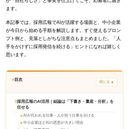
が「自社らしさ」と事実を仕上げてこそ、応募者に届き
ます。
本記事では、
採用広報
でAIが活躍する場面と、中小企業
が今日から始める手順を解説します。すぐ使える
プロン
プト
例と、見落としがちな注意点もまとめました。「人
手をかけずに採用発信を続ける」ヒントになれば嬉しく
思います。
≡
目次
閉じる ▲
採用広報のAI活用｜結論は「下書き・量産・分析」を
1
任せる
AIが代われる仕事・人が担う仕事を分ける
►
中小企業ほどAIの恩恵が大きい理由
►