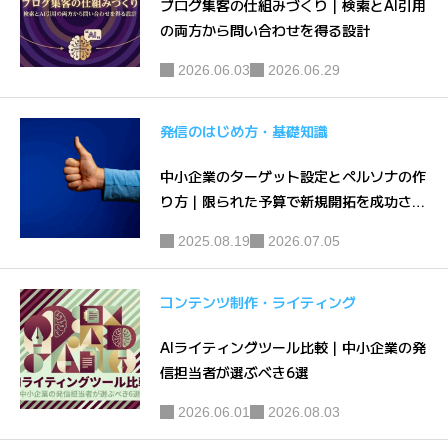
ッチKW
約
ブログ集客の仕組みづくり｜検索とAI引用
の両方から問い合わせを得る設計
を1つず
つ取る発
2026.06.03
2026.06.29
想
発信のはじめ方・基礎知識
中小企業のターゲット設定とペルソナの作
り方｜限られた予算で新規開拓を成功させ
る実践法
2025.08.19
2026.07.05
コンテンツ制作・ライティング
AIライティングツール比較｜中小企業の発
信担当者が選ぶべき6選
2026.06.01
2026.08.03