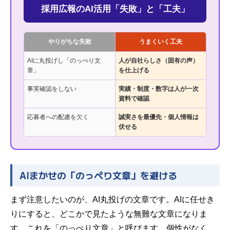
採用広報のAI活用「失敗」と「工夫」
やりがちな失敗
うまくいく工夫
AIに丸投げし「のっぺり文
人が自社らしさ（固有の声）
章」
を仕上げる
事実確認をしない
実績・制度・数字は人が一次
資料で確認
応募者への配慮を欠く
誠実さを最優先・個人情報は
伏せる
AIまかせの「のっぺり文章」を避ける
まず注意したいのが、AI丸投げの文章です。AIに任せき
りにすると、どこかで見たような無難な文章になりま
す。これを「のっぺり文章」と呼びます。個性がなく、