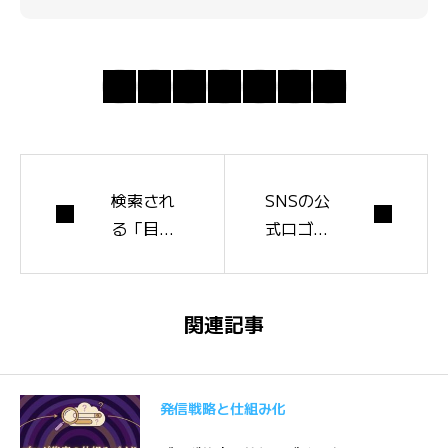
検索され
SNSの公
る「目的
式ロゴ・
×テンプ
アイコン
レート」
の正しい
を網羅し
使い方｜
関連記事
たCanva
中小企業
のSEO事
が押さえ
例｜中小
る入手先
発信戦略と仕組み化
企業がニ
と利用規