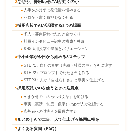
なぜ今、採用広報にAIが効くのか
2
人手をかけずに発信量を増やせる
►
ゼロから書く負担をなくせる
►
採用広報でAIが活躍する3つの場面
3
求人・募集原稿のたたき台づくり
►
社員インタビュー記事の構成と整形
►
SNS採用投稿の量産とバリエーション
►
中小企業が今日から始める3ステップ
4
STEP1：自社の素材（実績・社員の声）をAIに渡す
►
STEP2：プロンプトでたたき台を作る
►
STEP3：人が「自社らしさ」と事実を仕上げる
►
採用広報でAIを使うときの注意点
5
AIまかせの「のっぺり文章」を避ける
►
事実（実績・制度・数字）は必ず人が確認する
►
応募者への誠実さを最優先する
►
まとめ｜AIで土台、人で仕上げる採用広報を
6
よくある質問（FAQ）
7