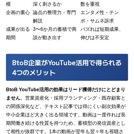
模
深く刺さるか
数を重視
企画の重心
論点の整理力
・専門
エンタメ性・テン
解説
ポ・サムネ訴求
成果が出る
3〜6か月
の蓄積で商
バズれば短期成果、
期間
談が動き出す
伸びは不安定
BtoB企業がYouTube活用で得られる
4つのメリット
BtoB YouTube活用の効果はリード獲得だけにとどまり
ません
。営業資産化・
採用ブランディング
・既存顧客と
の関係深化など、テキスト記事では得にくい副次効果が
中小企業ほど大きく出る領域です。動画は一度作れば長
期間働き続ける性質を持つため、蓄積型の発信資産とし
て相性が抜群です。1本の動画が翌年も翌々年も視聴さ