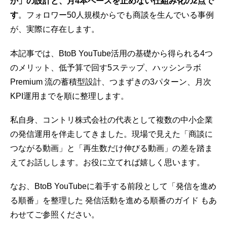
か」の設計と、月4本ペースを止めない仕組み化の2点で
す
。フォロワー50人規模からでも商談を生んでいる事例
が、実際に存在します。
本記事では、BtoB YouTube活用の基礎から得られる4つ
の
メリット
、低予算で回す5ステップ、ハッシンラボ
Premium 流の蓄積型設計、つまずきの3パターン、月次
KPI
運用までを順に整理します。
私自身、コントリ株式会社の代表として複数の中小企業
の発信運用を伴走してきました。現場で見えた「商談に
つながる動画」と「再生数だけ伸びる動画」の差を踏ま
えてお話しします。お役に立てれば嬉しく思います。
なお、BtoB YouTubeに着手する前段として「発信を進め
る順番」を整理した
発信活動を進める順番のガイド
もあ
わせてご参照ください。