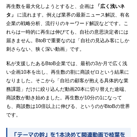
再生数を最大化しようとすると、企画は
「広く浅いネ
タ」
に流れます。例えば業界の最新ニュース解説、有名
企業の戦略分析、流行りのキーワード解説などです。こ
れらは一時的に再生は伸びても、自社の意思決定者には
届きません。BtoBで重要なのは「自社の見込み客にしか
刺さらない、狭く深い動画」です。
私が支援したあるBtoB企業では、最初の3か月で広く浅
い企画10本を出し、再生数の割に商談ゼロという結果に
なりました。そこから「自社の顧客が抱える具体的な業
務課題」だけに絞り込んだ動画20本に切り替えた途端、
商談数が動き始めました。再生数が10分の1になって
も、商談数は10倍以上に伸びる、というのがBtoBの世界
です。
「テーマの幹」を1本決めて関連動画で枝葉を