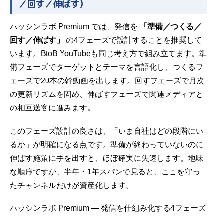
／回す／伸ばす）
ハッシンラボ Premium では、発信を
「準備／つくる／
回す／伸ばす」
の4フェーズで設計することを推奨して
います。BtoB YouTubeも同じ考え方で組み立てます。準
備フェーズでターゲットとテーマを言語化し、つくるフ
ェーズで20本の幹動画を出します。回すフェーズで月次
の更新リズムを固め、伸ばすフェーズで関連メディアと
の相互送客に進みます。
このフェーズ設計の良さは、「いま自社はどの段階にい
るか」が明確になる点です。準備が終わっていないのに
伸ばす施策に手を出すと、ほぼ確実に失速します。地味
な順序ですが、半年・1年スパンで見ると、ここを守っ
たチャンネルだけが資産化します。
ハッシンラボ Premium ― 発信を仕組み化する4フェーズ