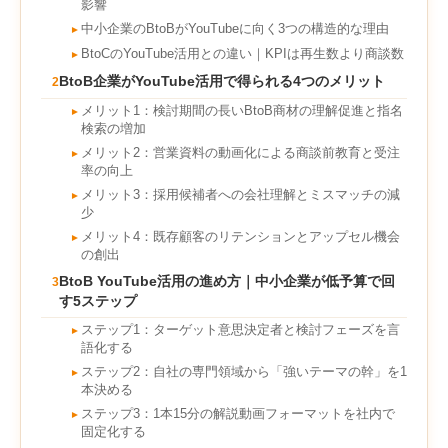
影響
中小企業のBtoBがYouTubeに向く3つの構造的な理由
►
BtoCのYouTube活用との違い｜KPIは再生数より商談数
►
BtoB企業がYouTube活用で得られる4つのメリット
2
メリット1：検討期間の長いBtoB商材の理解促進と指名
►
検索の増加
メリット2：営業資料の動画化による商談前教育と受注
►
率の向上
メリット3：採用候補者への会社理解とミスマッチの減
►
少
メリット4：既存顧客のリテンションとアップセル機会
►
の創出
BtoB YouTube活用の進め方｜中小企業が低予算で回
3
す5ステップ
ステップ1：ターゲット意思決定者と検討フェーズを言
►
語化する
ステップ2：自社の専門領域から「強いテーマの幹」を1
►
本決める
ステップ3：1本15分の解説動画フォーマットを社内で
►
固定化する