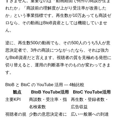
すぎません。重要なのは「動画経由で何件の商談が生ま
れたか」「商談前の理解度が上がり受注率が改善した
か」という事業指標です。再生数が10万あっても商談ゼ
ロなら、その動画はBtoB資産としては機能していませ
ん。
逆に、再生数500の動画でも、その500人のうち5人が意
思決定者で、3件の商談につながったなら、それは強力
なBtoB資産だと言えます。視聴者の質を見極める発想に
切り替えると、運用の判断基準そのものが変わってきま
す。
BtoB と BtoC の YouTube 活用 ― 4軸比較
観点
BtoB YouTube活用
BtoC YouTube活用
主要KPI
商談数
・受注率・指
再生数・登録者数・
名検索数
広告収益
視聴者の規
少数の意思決定者
に
広い一般層への到達