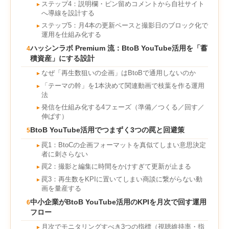
ステップ4：説明欄・ピン留めコメントから自社サイト
►
へ導線を設計する
ステップ5：月4本の更新ペースと撮影日のブロック化で
►
運用を仕組み化する
ハッシンラボ Premium 流：BtoB YouTube活用を「蓄
4
積資産」にする設計
なぜ「再生数狙いの企画」はBtoBで通用しないのか
►
「テーマの幹」を1本決めて関連動画で枝葉を作る運用
►
法
発信を仕組み化する4フェーズ（準備／つくる／回す／
►
伸ばす）
BtoB YouTube活用でつまずく3つの罠と回避策
5
罠1：BtoCの企画フォーマットを真似てしまい意思決定
►
者に刺さらない
罠2：撮影と編集に時間をかけすぎて更新が止まる
►
罠3：再生数をKPIに置いてしまい商談に繋がらない動
►
画を量産する
中小企業がBtoB YouTube活用のKPIを月次で回す運用
6
フロー
月次でモニタリングすべき3つの指標（視聴維持率・指
►