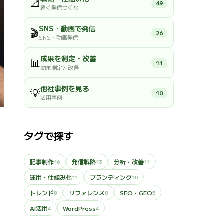
📐
49
続く発信づくり
SNS・動画で発信
🎬
26
SNS・動画発信
成果を測定・改善
📊
11
効果測定と改善
他社事例を見る
💡
10
活用事例
タグで探す
記事制作
発信戦略
分析・改善
16
13
11
運用・仕組み化
ブランディング
11
10
トレンド
リファレンス
SEO・GEO
8
8
5
AI活用
WordPress
4
4