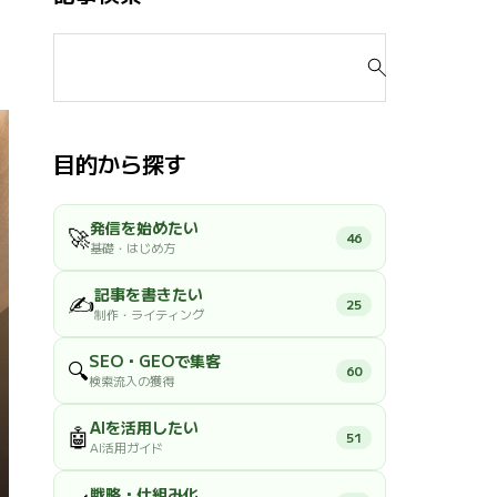
検
索
対
象
:
目的から探す
発信を始めたい
🚀
46
基礎・はじめ方
記事を書きたい
✍️
25
制作・ライティング
SEO・GEOで集客
🔍
60
検索流入の獲得
AIを活用したい
🤖
51
AI活用ガイド
戦略・仕組み化