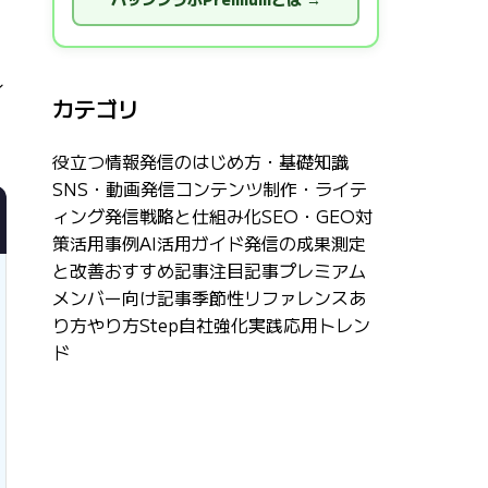
ン
カテゴリ
役立つ情報
発信のはじめ方・基礎知識
SNS・動画発信
コンテンツ制作・ライテ
ィング
発信戦略と仕組み化
SEO・GEO対
策
活用事例
AI活用ガイド
発信の成果測定
と改善
おすすめ記事
注目記事
プレミアム
メンバー向け記事
季節性
リファレンス
あ
り方
やり方Step
自社強化
実践応用
トレン
ド