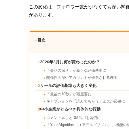
この変化は、フォロワー数が少なくても深い関
があります。
≡
目次
2026年3月に何が変わったのか？
1
「会話の深さ」が新たな評価基準に
►
関係性の深いアカウントが優遇される理由
►
リールの評価基準も大きく変化
2
「最後の10秒」が最重要に
►
キャプションを「読んでもらう」工夫が必要に
►
中小企業がとるべき具体的な行動
3
コメント返しとDM活用を習慣に
►
「Your Algorithm（ユアアルゴリズム）」機能の
►