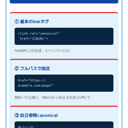
① 基本のlinkタグ
<link rel="canonical"

 href="正規URL">
head内に1行記述。1ページ1つだけ。
② フルパスで指定
href="https://

example.com/page/"
相対パスは避け、https://から始まる完全なURLで。
③ 自己参照canonical
各ページが
