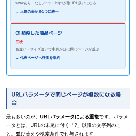
wwwあり・なし／http・httpsが別URL扱いになる
→ 正規の表記を1つに統一
③ 類似した商品ページ
症状
色違い・サイズ違いで中身がほぼ同じページが並ぶ
→ 代表ページへ評価を集約
URLパラメータで同じページが複数になる場
合
最も多いのが、
URLパラメータによる重複
です。パラメ
ータとは、URLの末尾に付く「?」以降の文字列のこ
と。並び替えや検索条件で付与されます。