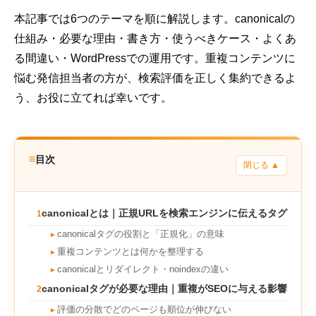
本記事では6つのテーマを順に解説します。canonicalの
仕組み・必要な理由・書き方・使うべきケース・よくあ
る間違い・WordPressでの運用です。重複コンテンツに
悩む発信担当者の方が、検索評価を正しく集約できるよ
う、お役に立てれば幸いです。
≡
目次
閉じる ▲
canonicalとは｜正規URLを検索エンジンに伝えるタグ
1
canonicalタグの役割と「正規化」の意味
►
重複コンテンツとは何かを整理する
►
canonicalとリダイレクト・noindexの違い
►
canonicalタグが必要な理由｜重複がSEOに与える影響
2
評価の分散でどのページも順位が伸びない
►