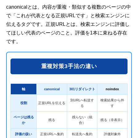
canonicalとは、内容が重複・類似する複数のページの中
で「これが代表となる正規URLです」と検索エンジンに
伝えるタグです。正規URLとは、検索エンジンに評価し
てほしい代表のページのこと。評価を1本に束ねる存在
です。
重複対策3手法の違い
軸
canonical
301リダイレクト
noindex
別URLへ転送す
検索結果から外
役割
正規URLを伝える
る
す
ページは残る
残らない（統
残る
残る（非表示）
か
合）
評価の扱い
正規URLへ集約
転送先へ集約
評価対象外