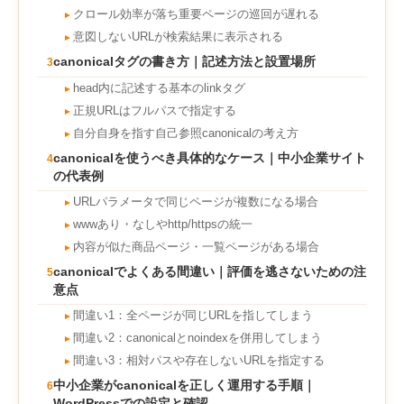
クロール効率が落ち重要ページの巡回が遅れる
►
意図しないURLが検索結果に表示される
►
canonicalタグの書き方｜記述方法と設置場所
3
head内に記述する基本のlinkタグ
►
正規URLはフルパスで指定する
►
自分自身を指す自己参照canonicalの考え方
►
canonicalを使うべき具体的なケース｜中小企業サイト
4
の代表例
URLパラメータで同じページが複数になる場合
►
wwwあり・なしやhttp/httpsの統一
►
内容が似た商品ページ・一覧ページがある場合
►
canonicalでよくある間違い｜評価を逃さないための注
5
意点
間違い1：全ページが同じURLを指してしまう
►
間違い2：canonicalとnoindexを併用してしまう
►
間違い3：相対パスや存在しないURLを指定する
►
中小企業がcanonicalを正しく運用する手順｜
6
WordPressでの設定と確認