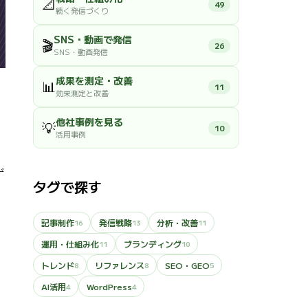
📐
49
続く発信づくり
SNS・動画で発信
🎬
26
SNS・動画発信
成果を測定・改善
📊
11
効果測定と改善
他社事例を見る
💡
10
活用事例
ず
タグで探す
記事制作
発信戦略
分析・改善
16
13
11
運用・仕組み化
ブランディング
11
10
トレンド
リファレンス
SEO・GEO
8
8
5
AI活用
WordPress
4
4