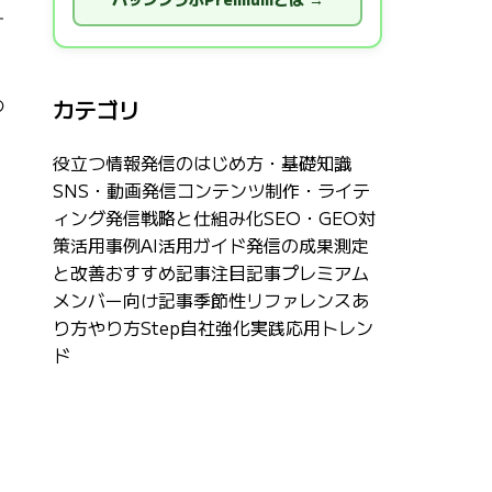
す
カテゴリ
の
役立つ情報
発信のはじめ方・基礎知識
SNS・動画発信
コンテンツ制作・ライテ
ィング
発信戦略と仕組み化
SEO・GEO対
策
活用事例
AI活用ガイド
発信の成果測定
と改善
おすすめ記事
注目記事
プレミアム
メンバー向け記事
季節性
リファレンス
あ
り方
やり方Step
自社強化
実践応用
トレン
ド