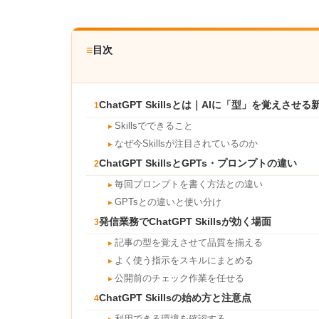
≡
目次
ChatGPT Skillsとは｜AIに「型」を覚えさせる
1
Skillsでできること
►
なぜ今Skillsが注目されているのか
►
ChatGPT SkillsとGPTs・プロンプトの違い
2
毎回プロンプトを書く方法との違い
►
GPTsとの違いと使い分け
►
発信業務でChatGPT Skillsが効く場面
3
記事の型を覚えさせて品質を揃える
►
よく使う指示をスキルにまとめる
►
公開前のチェック作業を任せる
►
ChatGPT Skillsの始め方と注意点
4
利用できる環境を確認する