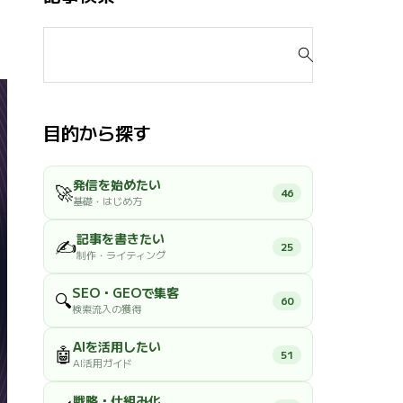
検
索
対
象
:
目的から探す
発信を始めたい
🚀
46
基礎・はじめ方
記事を書きたい
✍️
25
制作・ライティング
SEO・GEOで集客
🔍
60
検索流入の獲得
AIを活用したい
🤖
51
AI活用ガイド
戦略・仕組み化