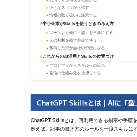
►
小さなスキルから試す
►
情報の取り扱いに注意する
►
中小企業がSkillsを使うときの考え方
5
ツールより先に「型」を言葉にする
►
人の判断を残す前提で使う
►
蓄積した型が会社の資産になる
►
これからのAI活用とSkillsの位置づけ
6
プロンプトからスキルへの流れ
►
発信の仕組み化を後押しする
►
ChatGPT Skillsとは｜AI
ChatGPT Skillsとは、再利用できる指示や
例えば、記事の書き方のルールを一度スキルに