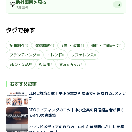
他社事例を見る
💡
10
活用事例
タグで探す
記事制作
発信戦略
分析・改善
運用・仕組み化
16
13
11
11
ブランディング
トレンド
リファレンス
10
8
8
SEO・GEO
AI活用
WordPress
5
4
4
おすすめ記事
LLMO対策とは｜中小企業がAI検索で引用される5ステッ
プ
SEOライティングのコツ｜中小企業の発信担当者が押さ
える10の実践技
オウンドメディアの作り方｜中小企業が問い合わせを獲
得する7ステップ