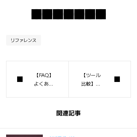
リファレンス
【FAQ】
【ツール
よくある
比較】レ
質問100
ンタルサ
問（戦略/
ーバー・
WordPres
WordPre
関連記事
s/AI/効果
ssテー
測定/運
マ・AIツ
用）
ール比較