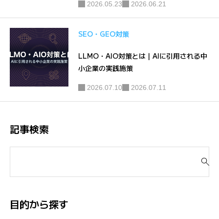
2026.05.23
2026.06.21
SEO・GEO対策
LLMO・AIO対策とは｜AIに引用される中
小企業の実践施策
2026.07.10
2026.07.11
記事検索
検
索
対
象
:
目的から探す