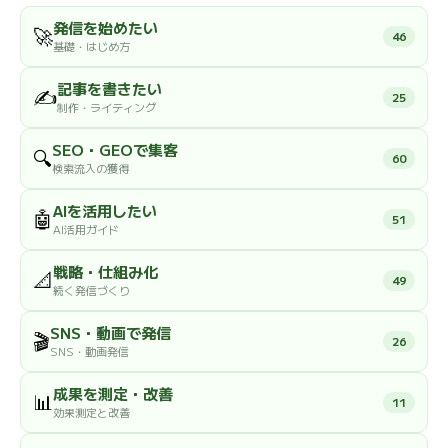
発信を始めたい
🚀
46
基礎・はじめ方
記事を書きたい
✍️
25
制作・ライティング
SEO・GEOで集客
🔍
60
検索流入の獲得
AIを活用したい
🤖
51
AI活用ガイド
戦略・仕組み化
📐
49
続く発信づくり
SNS・動画で発信
🎬
26
SNS・動画発信
成果を測定・改善
📊
11
効果測定と改善