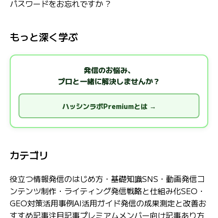
パスワードをお忘れですか ?
もっと深く学ぶ
発信のお悩み、
プロと一緒に解決しませんか？
ハッシンラボPremiumとは →
カテゴリ
役立つ情報
発信のはじめ方・基礎知識
SNS・動画発信
コ
ンテンツ制作・ライティング
発信戦略と仕組み化
SEO・
GEO対策
活用事例
AI活用ガイド
発信の成果測定と改善
お
すすめ記事
注目記事
プレミアムメンバー向け記事
あり方