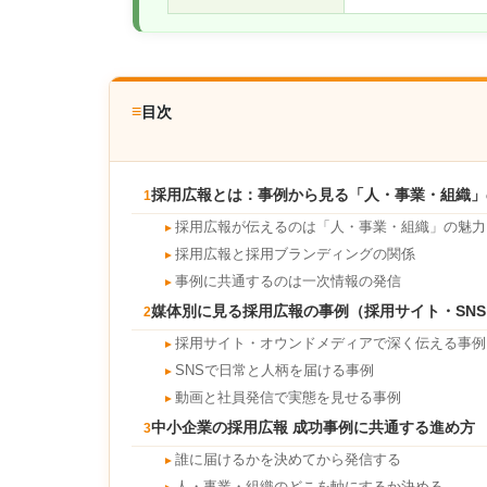
≡
目次
採用広報とは：事例から見る「人・事業・組織」
1
採用広報が伝えるのは「人・事業・組織」の魅力
►
採用広報と採用ブランディングの関係
►
事例に共通するのは一次情報の発信
►
媒体別に見る採用広報の事例（採用サイト・SN
2
採用サイト・オウンドメディアで深く伝える事例
►
SNSで日常と人柄を届ける事例
►
動画と社員発信で実態を見せる事例
►
中小企業の採用広報 成功事例に共通する進め方
3
誰に届けるかを決めてから発信する
►