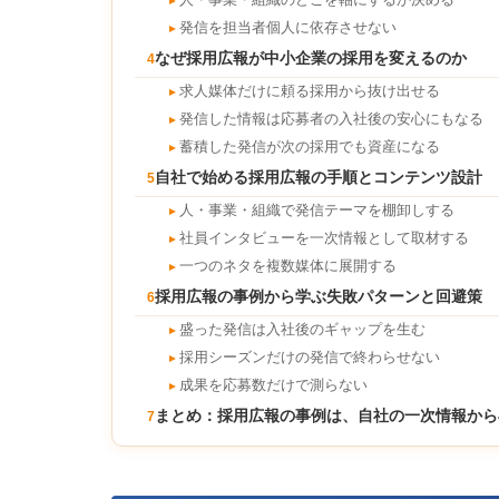
人・事業・組織のどこを軸にするか決める
►
発信を担当者個人に依存させない
►
なぜ採用広報が中小企業の採用を変えるのか
4
求人媒体だけに頼る採用から抜け出せる
►
発信した情報は応募者の入社後の安心にもなる
►
蓄積した発信が次の採用でも資産になる
►
自社で始める採用広報の手順とコンテンツ設計
5
人・事業・組織で発信テーマを棚卸しする
►
社員インタビューを一次情報として取材する
►
一つのネタを複数媒体に展開する
►
採用広報の事例から学ぶ失敗パターンと回避策
6
盛った発信は入社後のギャップを生む
►
採用シーズンだけの発信で終わらせない
►
成果を応募数だけで測らない
►
まとめ：採用広報の事例は、自社の一次情報から
7