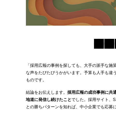
「
採用広報
の事例を探しても、大手の派手な施
な声をたびたびうかがいます。予算も人手も違
ものです。
結論をお伝えします。
採用広報
の
成功事例
に共
地道に発信し続けたこと
でした。採用サイト、
との勝ちパターンを知れば、中小企業でも応募