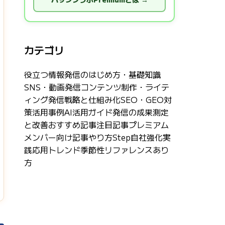
カテゴリ
役立つ情報
発信のはじめ方・基礎知識
SNS・動画発信
コンテンツ制作・ライテ
ィング
発信戦略と仕組み化
SEO・GEO対
策
活用事例
AI活用ガイド
発信の成果測定
と改善
おすすめ記事
注目記事
プレミアム
メンバー向け記事
やり方Step
自社強化
実
践応用
トレンド
季節性
リファレンス
あり
方