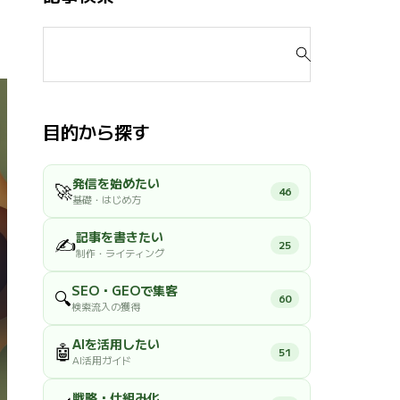
検
索
対
象
:
目的から探す
発信を始めたい
🚀
46
基礎・はじめ方
記事を書きたい
✍️
25
制作・ライティング
SEO・GEOで集客
🔍
60
検索流入の獲得
AIを活用したい
🤖
51
AI活用ガイド
戦略・仕組み化