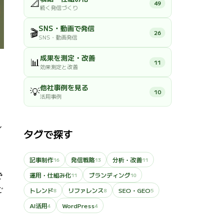
📐
49
続く発信づくり
SNS・動画で発信
🎬
26
SNS・動画発信
成果を測定・改善
📊
11
効果測定と改善
他社事例を見る
💡
10
活用事例
ん
タグで探す
う
記事制作
発信戦略
分析・改善
16
13
11
運用・仕組み化
ブランディング
11
10
で
ご
トレンド
リファレンス
SEO・GEO
8
8
5
AI活用
WordPress
4
4