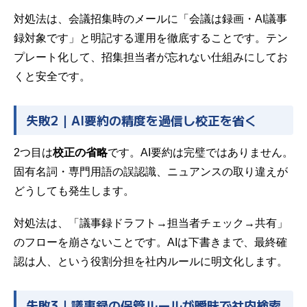
対処法は、会議招集時のメールに「会議は録画・AI議事
録対象です」と明記する運用を徹底することです。テン
プレート化して、招集担当者が忘れない仕組みにしてお
くと安全です。
失敗2｜AI要約の精度を過信し校正を省く
2つ目は
校正の省略
です。AI要約は完璧ではありません。
固有名詞・専門用語の誤認識、ニュアンスの取り違えが
どうしても発生します。
対処法は、「議事録ドラフト→担当者チェック→共有」
のフローを崩さないことです。AIは下書きまで、最終確
認は人、という役割分担を社内ルールに明文化します。
失敗3｜議事録の保管ルールが曖昧で社内検索