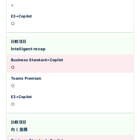
×
○
Intelligent recap
○
○
○
向く規模