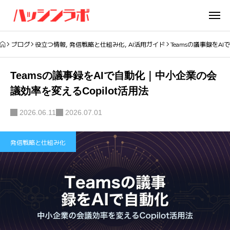
ブログ
役立つ情報
,
発信戦略と仕組み化
,
AI活用ガイド
Teamsの議事録をA
Teamsの議事録をAIで自動化｜中小企業の会
議効率を変えるCopilot活用法
2026.06.11
2026.07.01
発信戦略と仕組み化