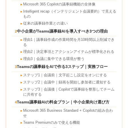
Microsoft 365 Copilotの議事録機能の全体像
►
Intelligent recap（インテリジェント会議要約）で見える
►
もの
従来の議事録作業との違い
►
中小企業がTeams議事録AIを導入すべき3つの理由
2
理由1｜議事録作成の作業時間を月10時間以上削減でき
►
る
理由2｜決定事項とアクションアイテムが標準化される
►
理由3｜会議に集中できる環境が整う
►
Teamsの議事録をAIで作る3ステップ｜実務フロー
3
ステップ1｜会議前｜文字起こし設定をオンにする
►
ステップ2｜会議中｜録画を開始し参加者に通知する
►
ステップ3｜会議後｜Copilotで議事録を整形してチーム
►
に共有する
Teams議事録AIの料金プラン｜中小企業向け選び方
4
Microsoft 365 Business Standard + Copilotの組み合わ
►
せ
Teams Premiumのみで使える機能
►