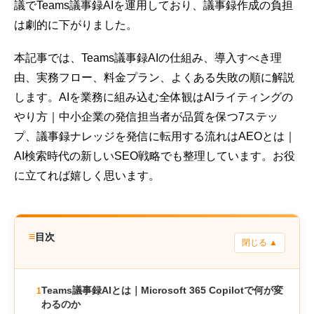
議でTeams議事録AIを運用しており、議事録作成の負担
は劇的に下がりました。
本記事では、Teams議事録AIの仕組み、導入すべき理
由、実務フロー、料金プラン、よくある失敗の順に解説
します。AIを業務に組み込む全体観は
AIライティングの
やり方｜中小企業の発信担当者が品質を保つ7ステッ
プ
、議事録ナレッジを発信に転用する流れは
AEOとは｜
AI検索時代の新しいSEO戦略
でも整理しています。お役
に立てれば嬉しく思います。
≡
目次
閉じる ▲
Teams議事録AIとは｜Microsoft 365 Copilotで何が変
1
わるのか