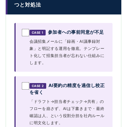
つと対処法
参加者への事前同意が不足
CASE 1
会議招集メールに「録画・AI議事録対
象」と明記する運用を徹底。テンプレー
ト化して招集担当者が忘れない仕組みに
します。
AI要約の精度を過信し校正
CASE 2
を省く
「ドラフト→担当者チェック→共有」の
フローを崩さず、AIは下書きまで・最終
確認は人、という役割分担を社内ルール
に明文化します。