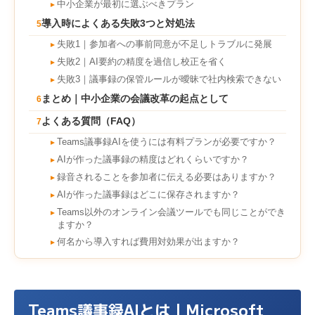
中小企業が最初に選ぶべきプラン
►
導入時によくある失敗3つと対処法
5
失敗1｜参加者への事前同意が不足しトラブルに発展
►
失敗2｜AI要約の精度を過信し校正を省く
►
失敗3｜議事録の保管ルールが曖昧で社内検索できない
►
まとめ｜中小企業の会議改革の起点として
6
よくある質問（FAQ）
7
Teams議事録AIを使うには有料プランが必要ですか？
►
AIが作った議事録の精度はどれくらいですか？
►
録音されることを参加者に伝える必要はありますか？
►
AIが作った議事録はどこに保存されますか？
►
Teams以外のオンライン会議ツールでも同じことができ
►
ますか？
何名から導入すれば費用対効果が出ますか？
►
Teams議事録AIとは｜Microsoft