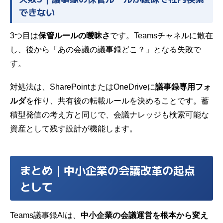
できない
3つ目は
保管ルールの曖昧さ
です。Teamsチャネルに散在
し、後から「あの会議の議事録どこ？」となる失敗で
す。
対処法は、SharePointまたはOneDriveに
議事録専用フォ
ルダ
を作り、共有後の転載ルールを決めることです。蓄
積型発信の考え方と同じで、会議ナレッジも検索可能な
資産として残す設計が機能します。
まとめ｜中小企業の会議改革の起点
として
Teams議事録AIは、
中小企業の会議運営を根本から変え