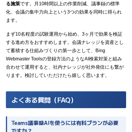
る施策
です。月10時間以上の作業削減、議事録の標準
化、会議の集中力向上という3つの効果を同時に得られ
ます。
まず10名程度の試験運用から始め、3ヶ月で効果を検証
する進め方を
おすすめ
します。会議ナレッジを資産とし
て蓄積する仕組みづくりの第一歩として、
Bing
Webmaster Toolsの登録方法
のような
AI検索対策
と組み
合わせて運用すると、社内ナレッジが社外発信にも繋が
ります。検討していただけたら嬉しく思います。
よくある質問（FAQ）
Teams議事録AIを使うには有料プランが必要
ですか？