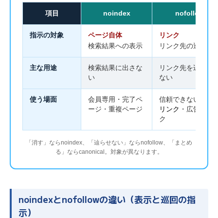
項目
noindex
nofollow
指示の対象
ページ自体
リンク
検索結果への表示
リンク先の巡回
主な用途
検索結果に出さな
リンク先を辿らせ
い
ない
使う場面
会員専用・完了ペ
信頼できない
外部
ージ・重複ページ
リンク
・広告リン
ク
「消す」ならnoindex、「辿らせない」ならnofollow、「まとめ
る」ならcanonical。対象が異なります。
noindexとnofollowの違い（表示と巡回の指
示）