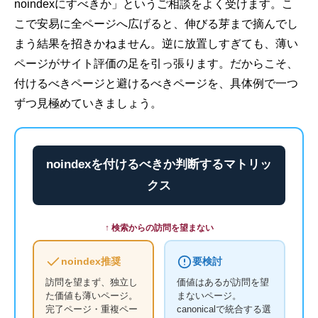
noindexにすべきか」というご相談をよく受けます。こ
こで安易に全ページへ広げると、伸びる芽まで摘んでし
まう結果を招きかねません。逆に放置しすぎても、薄い
ページがサイト評価の足を引っ張ります。だからこそ、
付けるべきページと避けるべきページを、具体例で一つ
ずつ見極めていきましょう。
noindexを付けるべきか判断するマトリッ
クス
↑ 検索からの訪問を望まない
noindex推奨
要検討
訪問を望まず、独立し
価値はあるが訪問を望
た価値も薄いページ。
まないページ。
完了ページ・重複ペー
canonicalで統合する選