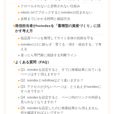
クロールされないと反映されない仕組み
►
robots.txtでブロックするとnoindexが読まれない
►
反映までにかかる時間と確認方法
►
発信担当者がnoindexを「蓄積型の資産づくり」に活
6
かす考え方
低品質ページを整理してサイト全体の信頼を守る
►
noindexだけに頼らず「育てる・消す・統合する」で考
►
える
迷ったら専門家に相談する判断ライン
►
よくある質問（FAQ）
7
Q1. noindexを設定すると、すでに検索結果に出ている
►
ページはすぐ消えますか？
Q2. noindexとnofollowはどう違いますか？
►
Q3. アクセスが少ないページは、とりあえずnoindexに
►
すべきですか？
Q4. noindexを設定すると、ページ内のリンクや内容も
►
見られなくなりますか？
Q5. noindexを設定したのに検索結果から消えません。
►
何を確認すればよいですか？