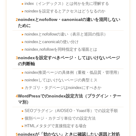
index（インデックス）とは何かを先に理解する
►
noindexを設定するとアクセスはどうなるのか
►
noindexとnofollow・canonicalの違いを混同しない
2
ために
noindexとnofollowの違い（表示と巡回の指示）
►
noindexとcanonicalの使い分け
►
noindex,nofollowを同時指定する場面とは
►
noindexを設定すべきページ・してはいけないページ
3
の判断軸
noindex推奨ページの具体例（重複・低品質・管理用）
►
noindexしてはいけないページの典型ミス
►
カテゴリ・タグページはnoindexにすべきか
►
WordPressでのnoindex設定方法（プラグイン・テー
4
マ別）
SEOプラグイン（AIOSEO・Yoast等）での設定手順
►
個別ページ・カテゴリ単位での設定方法
►
HTMLメタタグで直接指定する場合
►
noindexが「効かない」ときに確認したい原因と対処
5