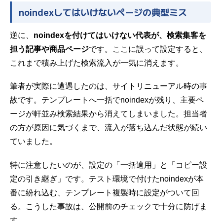
noindexしてはいけないページの典型ミス
逆に、
noindexを付けてはいけない代表が、検索集客を
担う記事や商品ページ
です。ここに誤って設定すると、
これまで積み上げた検索流入が一気に消えます。
筆者が実際に遭遇したのは、サイトリニューアル時の事
故です。
テンプレート
へ一括でnoindexが残り、主要ペ
ージが軒並み検索結果から消えてしまいました。担当者
の方が原因に気づくまで、流入が落ち込んだ状態が続い
ていました。
特に注意したいのが、設定の「一括適用」と「コピー設
定の
引き継ぎ
」です。テスト環境で付けたnoindexが本
番に紛れ込む、
テンプレート
複製時に設定がついて回
る。こうした事故は、公開前のチェックで十分に防げま
す。