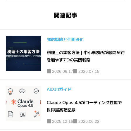
理由と継
スリリー
続の3つ
スを書く
関連記事
のコツ
発信戦略と仕組み化
税理士の集客方法｜中小事務所が顧問契約
を増やす7つの実践戦略
2026.06.17
2026.07.15
AI活用ガイド
Claude Opus 4.5がコーディング性能で
世界最高を記録
2025.12.16
2026.06.22