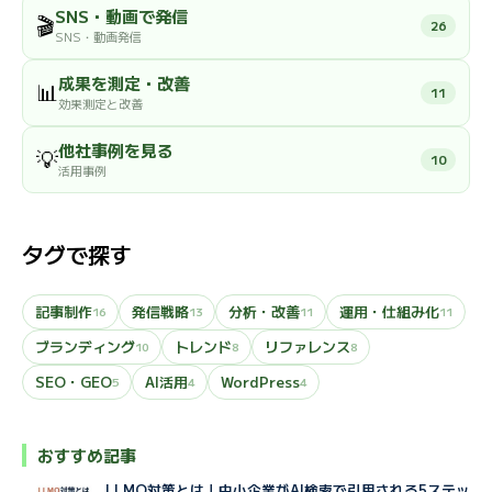
SNS・動画で発信
🎬
26
SNS・動画発信
成果を測定・改善
📊
11
効果測定と改善
他社事例を見る
💡
10
活用事例
タグで探す
記事制作
発信戦略
分析・改善
運用・仕組み化
16
13
11
11
ブランディング
トレンド
リファレンス
10
8
8
SEO・GEO
AI活用
WordPress
5
4
4
おすすめ記事
LLMO対策とは｜中小企業がAI検索で引用される5ステッ