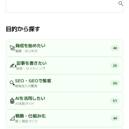
索
対
象
:
目的から探す
発信を始めたい
🚀
46
基礎・はじめ方
記事を書きたい
✍️
25
制作・ライティング
SEO・GEOで集客
🔍
60
検索流入の獲得
AIを活用したい
🤖
51
AI活用ガイド
戦略・仕組み化
📐
49
続く発信づくり