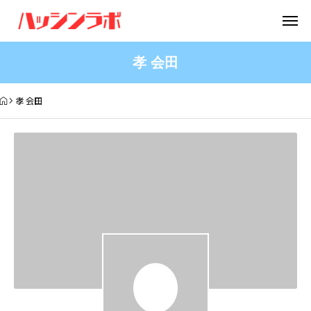
孝 会田
孝 会田