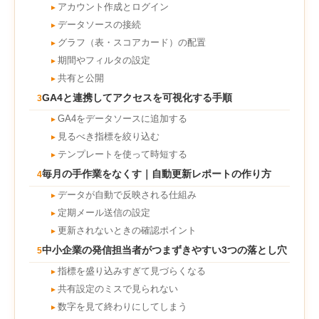
アカウント作成とログイン
►
データソースの接続
►
グラフ（表・スコアカード）の配置
►
期間やフィルタの設定
►
共有と公開
►
GA4と連携してアクセスを可視化する手順
3
GA4をデータソースに追加する
►
見るべき指標を絞り込む
►
テンプレートを使って時短する
►
毎月の手作業をなくす｜自動更新レポートの作り方
4
データが自動で反映される仕組み
►
定期メール送信の設定
►
更新されないときの確認ポイント
►
中小企業の発信担当者がつまずきやすい3つの落とし穴
5
指標を盛り込みすぎて見づらくなる
►
共有設定のミスで見られない
►
数字を見て終わりにしてしまう
►