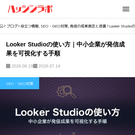
ブログ
役立つ情報
,
SEO・GEO対策
,
発信の成果測定と改善
Looker S
Looker Studioの使い方｜中小企業が発信成
果を可視化する手順
2026.06.19
2026.07.14
SEO・GEO対策