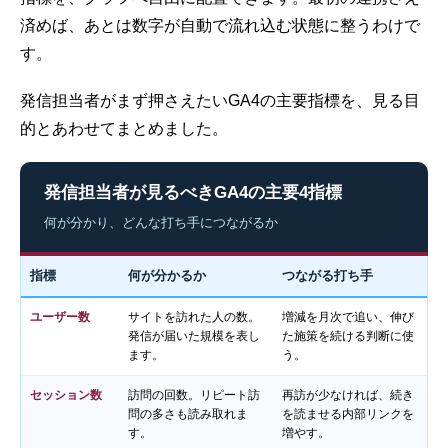
済めば、あとは数字が自動で流れ込む状態に整うわけで
す。
発信担当者がまず押さえたいGA4の主要指標を、見る目
的とあわせてまとめました。
発信担当者が見るべきGA4の主要4指標
何が分かり、どんな打ち手につながるか
指標
何が分かるか
つながる打ち手
ユーザー数
サイトを訪れた人の数。
増減を月次で追い、伸び
発信が届いた規模を表し
た施策を続ける判断に使
ます。
う。
セッション数
訪問の回数。リピート訪
再訪が少なければ、続き
問の多さも読み取れま
を読ませる
内部リンク
を
す。
増やす。