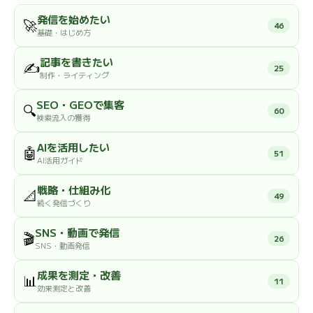
発信を始めたい
🚀
46
基礎・はじめ方
記事を書きたい
✍️
25
制作・ライティング
SEO・GEOで集客
🔍
60
検索流入の獲得
AIを活用したい
🤖
51
AI活用ガイド
戦略・仕組み化
📐
49
続く発信づくり
SNS・動画で発信
🎬
26
SNS・動画発信
成果を測定・改善
📊
11
効果測定と改善