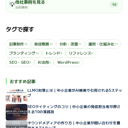
他社事例を見る
💡
10
活用事例
タグで探す
記事制作
発信戦略
分析・改善
運用・仕組み化
16
13
11
11
ブランディング
トレンド
リファレンス
10
8
8
SEO・GEO
AI活用
WordPress
5
4
4
おすすめ記事
LLMO対策とは｜中小企業がAI検索で引用される5ステッ
プ
SEOライティングのコツ｜中小企業の発信担当者が押さ
える10の実践技
オウンドメディアの作り方｜中小企業が問い合わせを獲
得する7ステップ