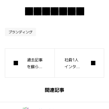
ブランディング
過去記事
社員1人
を蘇らせ
インタビ
るリライ
ューで
トの判断
「うちら
基準と、
しい言
関連記事
改善の優
葉」を10
先順位
個集める
手順