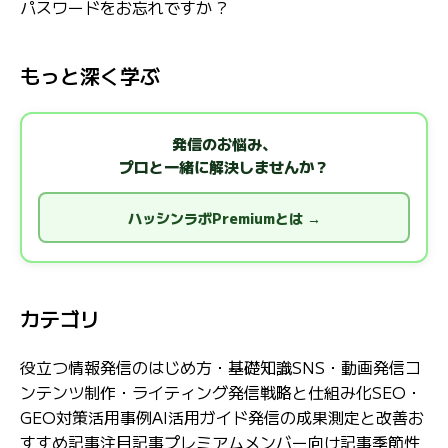
パスワードをお忘れですか ?
もっと深く学ぶ
発信のお悩み、
プロと一緒に解決しませんか？
ハッシンラボPremiumとは →
カテゴリ
役立つ情報
発信のはじめ方・基礎知識
SNS・動画発信
コ
ンテンツ制作・ライティング
発信戦略と仕組み化
SEO・
GEO対策
活用事例
AI活用ガイド
発信の成果測定と改善
お
すすめ記事
注目記事
プレミアムメンバー向け記事
季節性