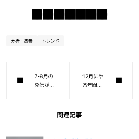
分析・改善
トレンド
7-8月の
12月にや
発信が伸
る年間総
びない原
括と、来
因と、夏
年の発信
のトーン
戦略を立
関連記事
に合わせ
てる5ス
た記事3
テップ
型