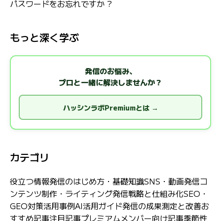
パスワードをお忘れですか ?
もっと深く学ぶ
発信のお悩み、
プロと一緒に解決しませんか？
ハッシンラボPremiumとは →
カテゴリ
役立つ情報
発信のはじめ方・基礎知識
SNS・動画発信
コ
ンテンツ制作・ライティング
発信戦略と仕組み化
SEO・
GEO対策
活用事例
AI活用ガイド
発信の成果測定と改善
お
すすめ記事
注目記事
プレミアムメンバー向け記事
季節性