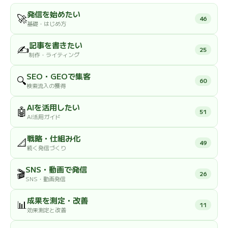
発信を始めたい
🚀
46
基礎・はじめ方
記事を書きたい
✍️
25
制作・ライティング
SEO・GEOで集客
🔍
60
検索流入の獲得
AIを活用したい
🤖
51
AI活用ガイド
戦略・仕組み化
📐
49
続く発信づくり
SNS・動画で発信
🎬
26
SNS・動画発信
成果を測定・改善
📊
11
効果測定と改善