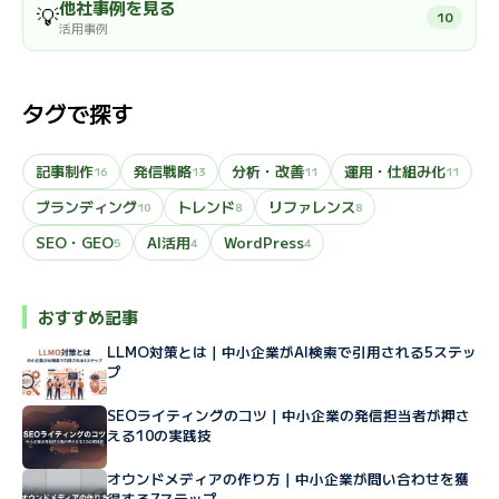
他社事例を見る
💡
10
活用事例
タグで探す
記事制作
発信戦略
分析・改善
運用・仕組み化
16
13
11
11
ブランディング
トレンド
リファレンス
10
8
8
SEO・GEO
AI活用
WordPress
5
4
4
おすすめ記事
LLMO対策とは｜中小企業がAI検索で引用される5ステッ
プ
SEOライティングのコツ｜中小企業の発信担当者が押さ
える10の実践技
オウンドメディアの作り方｜中小企業が問い合わせを獲
得する7ステップ